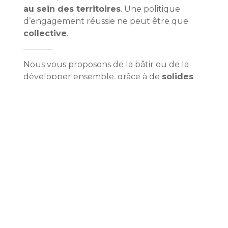
au sein des territoires
. Une politique
d’engagement réussie ne peut être que
collective
.
Nous vous proposons de la bâtir ou de la
développer ensemble, grâce à de
solides
expertises
en matière de
RSE
et
d’affaires
publiques
, et de la faire rayonner par une
communication à 360°
.
L’ENTREPRISE DE 2026
,
DE LA START-UP AU GROUPE
DU CAC 40,