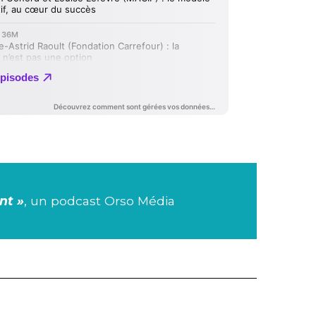
nt »
, un podcast Orso Média