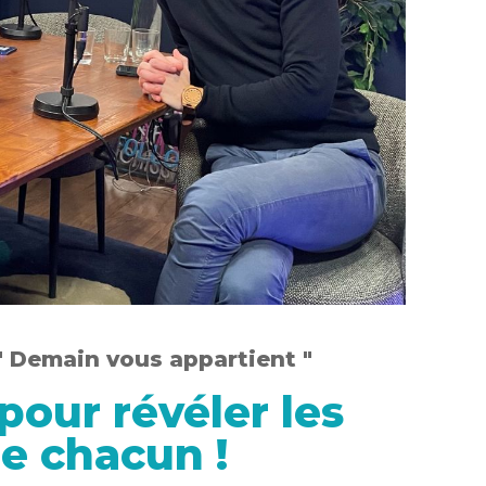
" Demain vous appartient "
pour révéler les
de chacun !