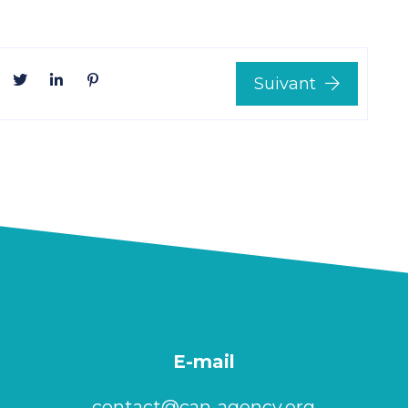
Suivant
E-mail
contact@can-agency.org​