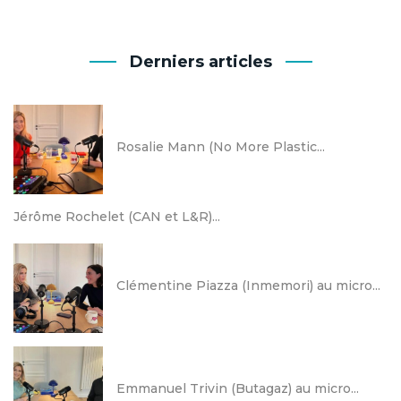
Derniers articles
Rosalie Mann (No More Plastic...
Jérôme Rochelet (CAN et L&R)...
Clémentine Piazza (Inmemori) au micro...
Emmanuel Trivin (Butagaz) au micro...