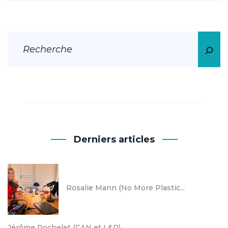
Derniers articles
Rosalie Mann (No More Plastic...
Jérôme Rochelet (CAN et L&R)...