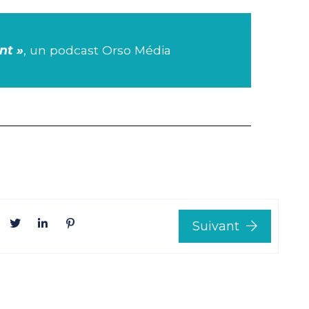
nt »
, un podcast Orso Média
Suivant